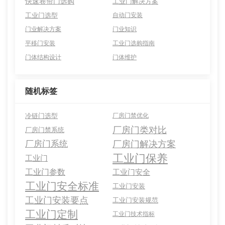
快速卷帘门选购
工业门解决方案
工业门选型
自动门安装
门业解决方案
门业知识
平移门安装
工业门选购指南
门体结构设计
门体维护
随机标签
冷链门选型
厂房门禁优化
厂房门类对比
厂房门禁系统
厂房门系统
厂房门解决方案
工业门保养
工业门
工业门参数
工业门安全
工业门安全标准
工业门安装
工业门安装要点
工业门安装规范
工业门定制
工业门技术指标