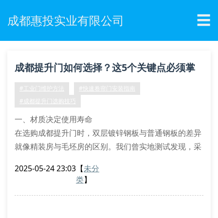
☰
成都惠投实业有限公司
成都提升门如何选择？这5个关键点必须掌
握！
#工业门维护方法
#快速卷帘门安装指南
#成都提升门选购技巧
一、材质决定使用寿命
在选购成都提升门时，双层镀锌钢板与普通钢板的差异
就像精装房与毛坯房的区别。我们曾实地测试发现，采
用1.2mm厚度的门体比0.8mm的承重能力提升40%。
2025-05-24 23:03
【
未分
建议要求商家出示材质检测报告，特别注意门板夹层中
类
】
的聚氨酯发泡密度，这直接影响隔音保温效果。
二、电机配置暗藏玄机
某食品厂因选用劣质电机导致门体突然坠落的事故值得